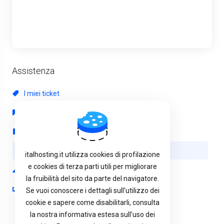
Assistenza
I miei ticket
Comunicazioni
Archivio Domande
Download
italhosting.it utilizza cookies di profilazione
e cookies di terza parti utili per migliorare
Stato del Network
la fruibilità del sito da parte del navigatore.
Apri Ticket
Se vuoi conoscere i dettagli sull’utilizzo dei
cookie e sapere come disabilitarli, consulta
la nostra informativa estesa sull’uso dei